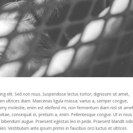
g elit. Sed non risus. Suspendisse lectus tortor, dignissim sit amet,
ntum ultrices diam. Maecenas ligula massa, varius a, semper congue,
mmy molestie, enim est eleifend mi, non fermentum diam nisl sit ame
vitae, consequat in, pretium a, enim. Pellentesque congue. Ut in risus
m bibendum augue. Praesent egestas leo in pede. Praesent blandit odi
es. Vestibulum ante ipsum primis in faucibus orci luctus et ultrices