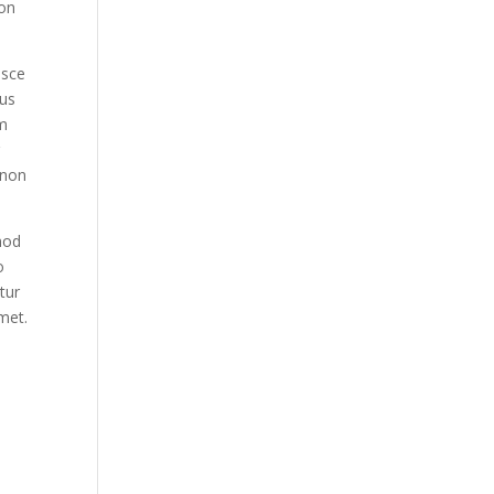
non
usce
cus
em
r
 non
smod
o
tur
met.