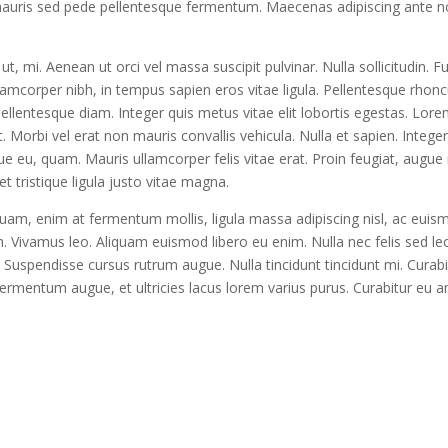
 mauris sed pede pellentesque fermentum. Maecenas adipiscing ante 
ut, mi. Aenean ut orci vel massa suscipit pulvinar. Nulla sollicitudin. F
llamcorper nibh, in tempus sapien eros vitae ligula. Pellentesque rhon
 pellentesque diam. Integer quis metus vitae elit lobortis egestas. Lor
. Morbi vel erat non mauris convallis vehicula. Nulla et sapien. Intege
ngue eu, quam. Mauris ullamcorper felis vitae erat. Proin feugiat, augue
 tristique ligula justo vitae magna.
liquam, enim at fermentum mollis, ligula massa adipiscing nisl, ac eui
n. Vivamus leo. Aliquam euismod libero eu enim. Nulla nec felis sed le
o. Suspendisse cursus rutrum augue. Nulla tincidunt tincidunt mi. Curabi
fermentum augue, et ultricies lacus lorem varius purus. Curabitur eu a