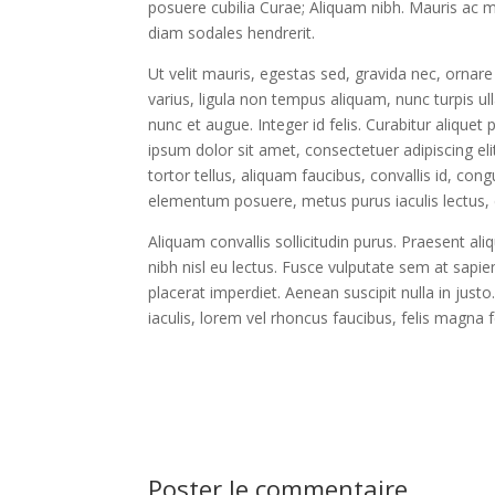
posuere cubilia Curae; Aliquam nibh. Mauris ac
diam sodales hendrerit.
Ut velit mauris, egestas sed, gravida nec, ornare 
varius, ligula non tempus aliquam, nunc turpis u
nunc et augue. Integer id felis. Curabitur aliquet
ipsum dolor sit amet, consectetuer adipiscing elit
tortor tellus, aliquam faucibus, convallis id, co
elementum posuere, metus purus iaculis lectus, et
Aliquam convallis sollicitudin purus. Praesent a
nibh nisl eu lectus. Fusce vulputate sem at sapie
placerat imperdiet. Aenean suscipit nulla in just
iaculis, lorem vel rhoncus faucibus, felis magna 
Poster le commentaire