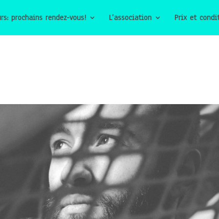
rs: prochains rendez-vous!
L’association
Prix et condi